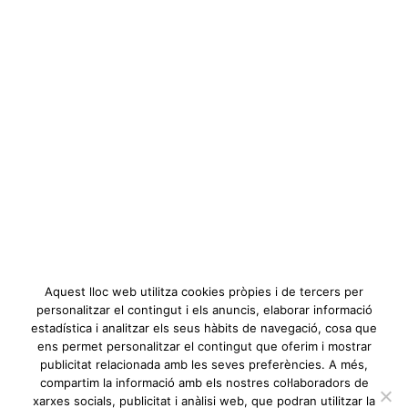
Oops! El lloc web és per a no
haver-hi. It might have been moved
or deleted.
DE TORNADA A CASA
Aquest lloc web utilitza cookies pròpies i de tercers per
personalitzar el contingut i els anuncis, elaborar informació
estadística i analitzar els seus hàbits de navegació, cosa que
ens permet personalitzar el contingut que oferim i mostrar
publicitat relacionada amb les seves preferències. A més,
compartim la informació amb els nostres col·laboradors de
xarxes socials, publicitat i anàlisi web, que podran utilitzar la