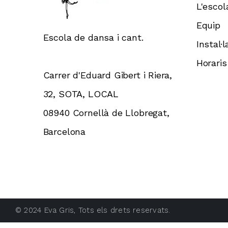
L'escol
Equip
Escola de dansa i cant.
Instal·
Horaris
Carrer d'Eduard Gibert i Riera,
32, SOTA, LOCAL
08940 Cornellà de Llobregat,
Barcelona
© 2024
Eva Gris
, Tots els drets reservats.