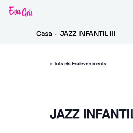
Saltar
al
contingut
Casa
JAZZ INFANTIL III
« Tots els Esdeveniments
Aquest esdeveniment ja ha pass
JAZZ INFANTIL 