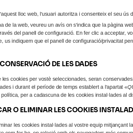
d'aquest lloc web, l'usuari autoritza i consenteix el seu ús
na de la web, veureu un avís on s'indica que la pàgina w
través del panell de configuració. En fer clic a acceptar, v
e, us indiquem que el panell de configuració/privacitat perm
E CONSERVACIÓ DE LES DADES
e les cookies per vostè seleccionades, seran conservades
ilades i durant el període de temps establert a l'apartat «
Q
 política, per a cadascuna de les cookies instal·lades al di
AR O ELIMINAR LES COOKIES INSTALA
inar les cookies instal·lades al vostre equip mitjançant l