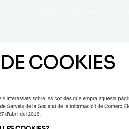
Dansa
L'ESCOLA
DISCIPLINES
CASAL I INTENSIUS
FESTIV
Cant
Teatre musical
Dansa
Cant
Teatre musical
 DE COOKIES
r els interessats sobre les cookies que empra aquesta pàg
ol, de Serveis de la Societat de la Informació i de Comerç 
7 d'abril del 2016
.
N LES COOKIES?