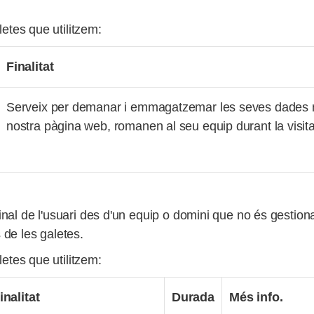
letes que utilitzem:
Finalitat
Serveix per demanar i emmagatzemar les seves dades m
nostra pàgina web, romanen al seu equip durant la visita
al de l'usuari des d'un equip o domini que no és gestionat p
 de les galetes.
letes que utilitzem:
inalitat
Durada
Més info.