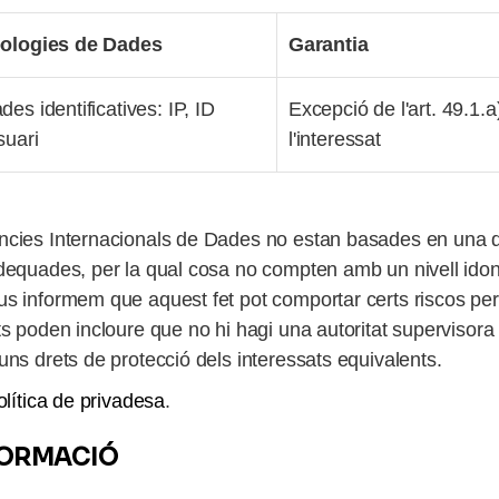
pologies de Dades
Garantia
des identificatives: IP, ID
Excepció de l'art. 49.1
suari
l'interessat
ències Internacionals de Dades no estan basades en una d
adequades, per la qual cosa no compten amb un nivell idon
s informem que aquest fet pot comportar certs riscos per
s poden incloure que no hi hagi una autoritat supervisora 
uns drets de protecció dels interessats equivalents
.
olítica de privadesa
.
NFORMACIÓ