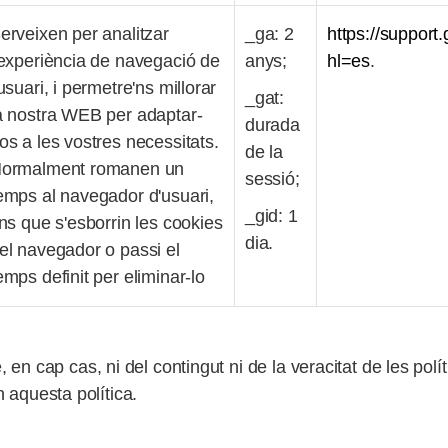
erveixen per analitzar
_ga: 2
https://suppor
'experiència de navegació de
anys;
hl=es
.
'usuari, i permetre'ns millorar
_gat:
a nostra WEB per adaptar-
durada
os a les vostres necessitats.
de la
ormalment romanen un
sessió;
emps al navegador d'usuari,
_gid: 1
ins que s'esborrin les cookies
dia.
el navegador o passi el
emps definit per eliminar-lo
cap cas, ni del contingut ni de la veracitat de les políti
n aquesta política.