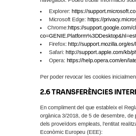
navegador. Podeu trobar informació sobr
Explorer:
https://support.microsoft.
Microsoft Edge:
https://privacy.mic
Chrome:
https://support.google.com
co=GENIE.Platform%3DDesktop&hl=estt
Firefox:
http://support.mozilla.org/e
Safari:
http://support.apple.com/kb/
Opera:
https://help.opera.com/en/la
Per poder revocar les cookies inicialmen
2.6 TRANSFERÈNCIES INTE
En compliment del que estableix el Regl
orgànica 3/2018, de 5 de desembre, de p
dels proveïdors empleats, l'entitat realit
Econòmic Europeu (EEE):