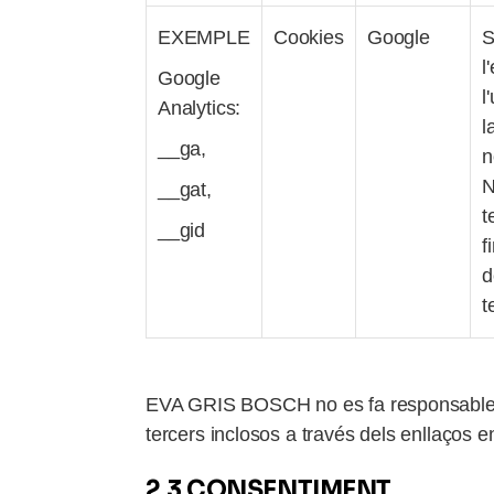
EXEMPLE
Cookies
Google
S
l
Google
l
Analytics:
l
__ga,
n
N
__gat,
t
__gid
f
d
t
EVA GRIS BOSCH no es fa responsable, en 
tercers inclosos a través dels enllaços e
2.3 CONSENTIMENT