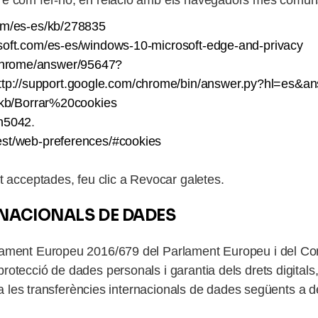
e com fer-ho, en relació amb els navegadors més comuns, 
com/es-es/kb/278835
rosoft.com/es-es/windows-10-microsoft-edge-and-privacy
/chrome/answer/95647?
p://support.google.com/chrome/bin/answer.py?hl=es&a
s/kb/Borrar%20cookies
ph5042
.
test/web-preferences/#cookies
t acceptades, feu clic a
Revocar galetes.
RNACIONALS DE DADES
ament Europeu 2016/679 del Parlament Europeu i del Consel
rotecció de dades personals i garantia dels drets digital
za les transferències internacionals de dades següents a de