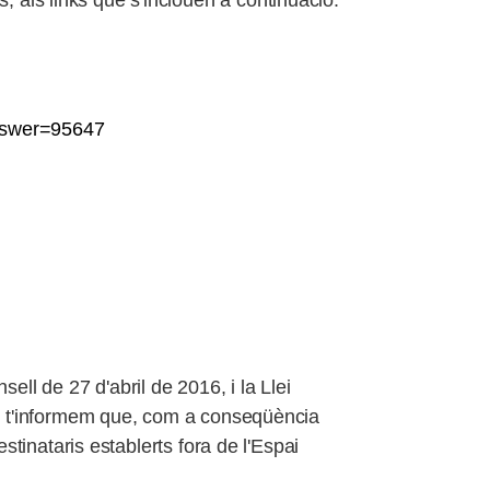
als links que s'inclouen a continuació:
nswer=95647
l de 27 d'abril de 2016, i la Llei
s, t'informem que, com a conseqüència
stinataris establerts fora de l'Espai