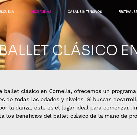
Danza
ESCUELA
DISCIPLINAS
CASAL E INTENSIVOS
FESTIVALE
Canto
Danza
Teatro musical
 BALLET CLÁSICO E
Canto
Teatro musical
e ballet clásico en Cornellá, ofrecemos un programa 
es de todas las edades y niveles. Si buscas desarroll
or la danza, este es el lugar ideal para comenzar. ¡
a los beneficios del ballet clásico de la mano de pro