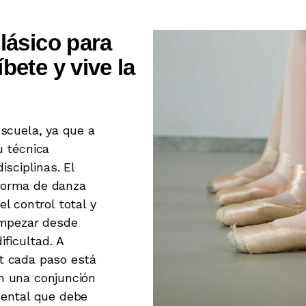
clásico para
bete y vive la
 escuela, ya que a
u técnica
sciplinas. El
 forma de danza
 control total y
empezar desde
ficultad. A
et cada paso está
en una conjunción
ental que debe