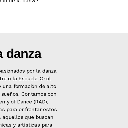
do de la danza!
la danza
pasionados por la danza
re o la Escuela Oriol
y una formación de alto
us sueños. Contamos con
emy of Dance (RAD),
as para enfrentar estos
 a aquellos que buscan
icas y artísticas para