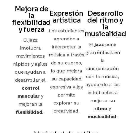
Mejora de
Expresión
Desarrollo
la
artística
del ritmo y
flexibilidad
la
y fuerza
Los estudiantes
musicalidad
aprenden a
El jazz
El
jazz
pone
interpretar la
involucra
gran énfasis en
música a través
movimientos
la
de su cuerpo,
rápidos y ágiles
sincronización
lo que mejora
que ayudan a
con la música,
su
capacidad
desarrollar el
ayudando a los
expresiva
y les
control
estudiantes a
permite
muscular
y
mejorar su
explorar su
mejoran la
ritmo
y
creatividad.
flexibilidad
.
musicalidad
.