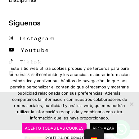
Síguenos
Instagram
Youtube
Tiktok
Este sitio web utiliza cookies propias y de terceros para para
Facebook
personalizar el contenido y los anuncios, elaborar información
estadística y analizar sus hábitos de navegación, lo que nos
permite personalizar el contenido que ofrecemos y mostrarle
publicidad relacionada con sus preferencias. Además,
© 2024
Eva Gris
, Todos los derechos reservados.
compartimos la información con nuestros colaboradores de
redes sociales, publicidad y análisis web, quienes podrán
utilizar la información recopilada y combinarla con otra
Política de privacidad
|
Política de cookies
|
Aviso
información que les haya proporcionado.
legal
ACEPTO TODAS LAS COOKIES
RECHAZAR
POLÍTICA DE PRIVACIDAD