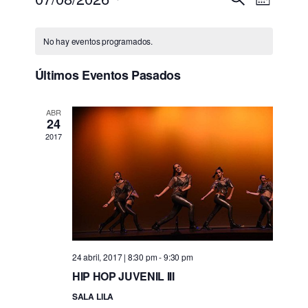
Naveg
Mes
de v
Seleccionar
de
fecha.
Eve
No hay eventos programados.
búsque
Últimos Eventos Pasados
vistas 
Evento
ABR
24
2017
24 abril, 2017 | 8:30 pm
-
9:30 pm
HIP HOP JUVENIL III
SALA LILA