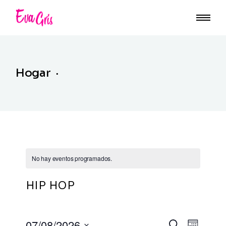
Saltar
al
contenido
Hogar
No hay eventos programados.
HIP HOP
Nav
07/08/2026
Buscar